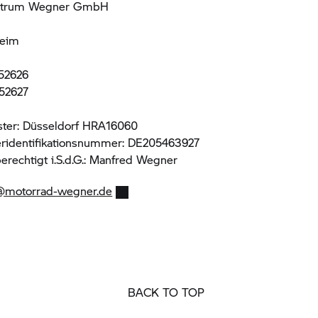
ntrum Wegner GmbH
eim
952626
952627
ster: Düsseldorf HRA16060
ridentifikationsnummer: DE205463927
erechtigt i.S.d.G.: Manfred Wegner
@motorrad-wegner.de
BACK TO TOP