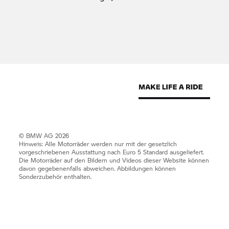
Nutzungsrechte
Die
BMW Group
möchte sich Ihnen mit einer
innovativen und informativen Website
präsentieren. Das darin enthaltene geistige
Eigentum wie Patente, Marken und Urheberrechte
ist geschützt. Durch diese Website wird keine
Lizenz zur Nutzung des geistigen Eigentums von
Unternehmen der
BMW Group
oder Dritten erteilt.
© BMW AG 2026
Hinweis: Alle Motorräder werden nur mit der gesetzlich
vorgeschriebenen Ausstattung nach Euro 5 Standard ausgeliefert.
Die Motorräder auf den Bildern und Videos dieser Website können
davon gegebenenfalls abweichen. Abbildungen können
Sonderzubehör enthalten.