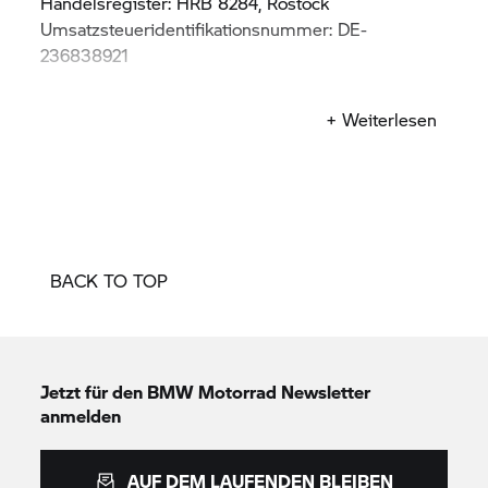
Handelsregister: HRB 8284, Rostock
Umsatzsteueridentifikationsnummer: DE-
236838921
Kontakt: info@pratschko-lorenz.de
+ Weiterlesen
BACK TO TOP
Jetzt für den
BMW Motorrad
Newsletter
anmelden
AUF DEM LAUFENDEN BLEIBEN