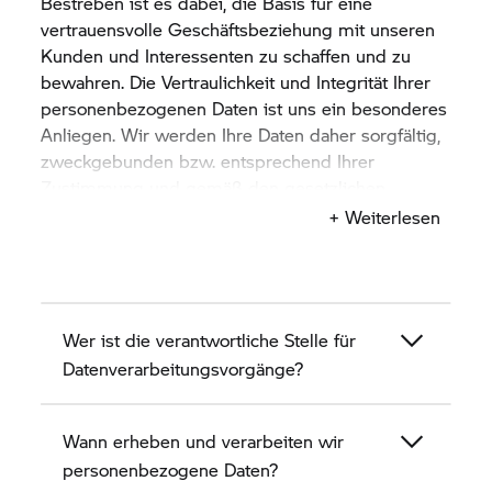
Bestreben ist es dabei, die Basis für eine
vertrauensvolle Geschäftsbeziehung mit unseren
Kunden und Interessenten zu schaffen und zu
bewahren. Die Vertraulichkeit und Integrität Ihrer
personenbezogenen Daten ist uns ein besonderes
Anliegen. Wir werden Ihre Daten daher sorgfältig,
zweckgebunden bzw. entsprechend Ihrer
Zustimmung und gemäß den gesetzlichen
Bestimmungen zum Datenschutz verarbeiten und
+ Weiterlesen
nutzen.
Diese Datenschutzhinweise beschreiben in den
nachfolgenden Abschnitten, wie wir, das
Wer ist die verantwortliche Stelle für
Motorradhaus Motorrad Weihe GmbH & Co. KG
als BMW Partner, personenbezogene Daten von
Datenverarbeitungsvorgänge?
Kunden und Interessenten erheben, verarbeiten
und nutzen.
Wann erheben und verarbeiten wir
personenbezogene Daten?