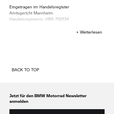
Eingetragen im Handelsregister
Amtsgericht Mannheim
Handelsregisternr.: HRA 700134
Finanzamt: Finanzamt Mannheim
+ Weiterlesen
Steuernummer: 3701103892
Umsatzsteuer-Identifikationsnummer: DE
247534445
BACK TO TOP
Jetzt für den
BMW Motorrad
Newsletter
anmelden