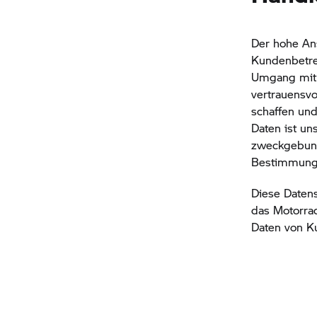
Der hohe An
Kundenbetreu
Umgang mit I
vertrauensv
schaffen und
Daten ist un
zweckgebund
Bestimmunge
Diese Datens
das Motorr
Daten von K