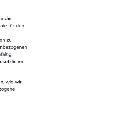
e die
nie für den
ten zu
onenbezogenen
ältig,
setzlichen
, wie wir,
ezogene