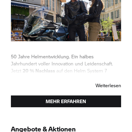
50 Jahre Helmentwicklung. Ein halbes
Jahrhundert voller Innovation und Leidenschaft.
Jetzt
20 % Nachlass
auf den Helm
System 7
Carbon Evo sichern!
Weiterlesen
MEHR ERFAHREN
Angebote & Aktionen