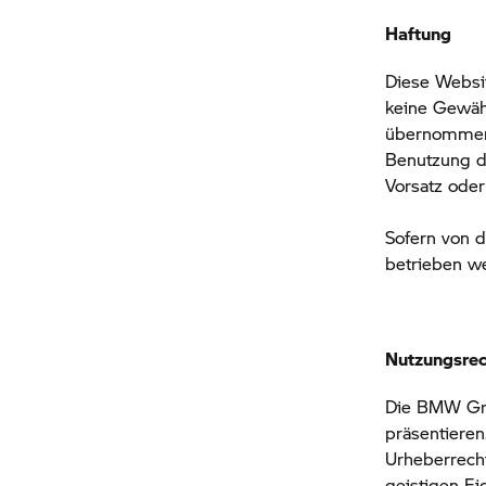
Haftung
Diese Websi
keine Gewähr
übernommen w
Benutzung di
Vorsatz oder
Sofern von d
betrieben w
Nutzungsre
Die
BMW Gr
präsentieren
Urheberrecht
geistigen E