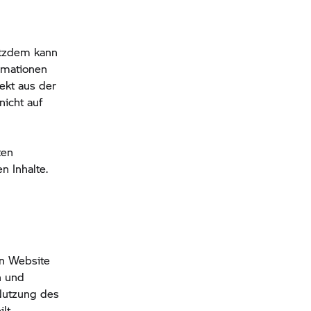
otzdem kann
ormationen
ekt aus der
nicht auf
ten
 Inhalte.
en Website
n und
 Nutzung des
lt.