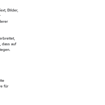
xt, Bilder,
r
derer
rbreitet,
, dass auf
iegen.
ite
e für