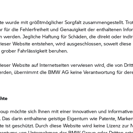
te wurde mit größtmöglicher Sorgfalt zusammengestellt. Tr
 für die Fehlerfreiheit und Genauigkeit der enthaltenen Inf
erden. Jegliche Haftung für Schäden, die direkt oder indir
eser Website entstehen, wird ausgeschlossen, soweit diese 
 grober Fahrlässigkeit beruhen.
ieser Website auf Internetseiten verwiesen wird, die von Drit
erden, übernimmt die BMW AG keine Verantwortung für deren
chte
oup
möchte sich Ihnen mit einer innovativen und informativ
. Das darin enthaltene geistige Eigentum wie Patente, Marke
e ist geschützt. Durch diese Website wird keine Lizenz zur
igentums von Unternehmen der
BMW Group
oder Dritten ertei